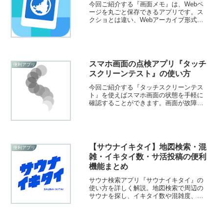
今回ご紹介する『画面メモ』は、Webペ
ージを丸ごと保存できるアプリです。ス
クショとは違い、Webアーカイブ形式で
保存されるため、リンク先に飛んだり、
文章をコピペすることも可能です。保存
したページはオフラインでも閲覧できま
すよ！
スマホ画面の点検アプリ『タッチ
便利アプリ
スクリーンテスト』の使い方
今回ご紹介する『タッチスクリーンテス
ト』を使えばスマホ画面の状態を手軽に
確認することができます。画面が故障し
ているのかなと感じたらチェックしてみ
ましょう！
【サウナイキタイ】地図検索・混
便利アプリ
雑・イキタイ数・サ活投稿の便利
機能まとめ
サウナ検索アプリ『サウナイキタイ』の
使い方を詳しく解説。地図検索で周辺の
サウナを探し、イキタイ数や混雑度、口
コミ投稿「サ活」など便利機能の見方を
まとめています。人気サウナを探したい