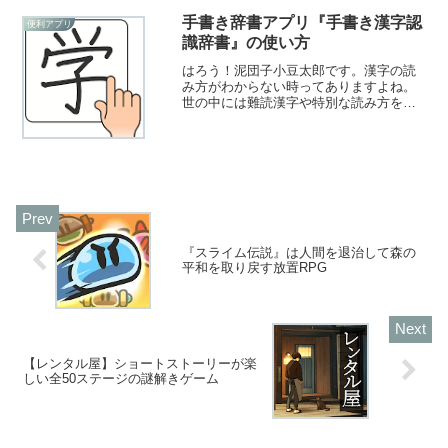
人におすすめ。
手書き辞書アプリ『手書き漢字認
便利アプリ
識辞書』の使い方
はろう！泥団子小豆太郎です。漢字の読
み方がわからない時ってありますよね。
世の中には難読漢字や特別な読み方をす
る漢字の地名などが割とたくさんありま
す。雰囲気で読むと間違えている可能性
が高いですし、調べようにも読み方がわ
からなければ調べられませ...
『スライム伝説』は人間を退治して森の
平和を取り戻す放置RPG
【レンタル屋】ショートストーリーが楽
しい全50ステージの謎解きゲーム