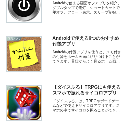
Androidで使える画面オフアプリを紹介。
ダブルタップで消灯、ショートカットで
即オフ、フロート表示、スリープ制御、
暗転など多彩な方法で物理ボタン不要の
画面オフが可能。電源ボタン故障時や片
手操作に便利です。
Androidで使える6つのおすすめ
便利アプリ
付箋アプリ
Androidの付箋アプリを使うと、メモ付き
の付箋をホーム画面に貼りつけることが
できます。普段からよく見るホーム画面
なので、忘れてはいけない事・やるべき
事などを貼り付けてみましょう！そこで
今回は無料のおすすめ付箋アプリをご紹
介いたします。
【ダイスふる】TRPGにも使える
ゲーム
スマホで振れるサイコロアプリ
『ダイスふる』は、TRPGやボードゲー
ムなどで使えるサイコロアプリです。ス
マホの中でサイコロを振ることができる
のが魅力的です。実物のサイコロが手元
に無い時に役立ちますよ！