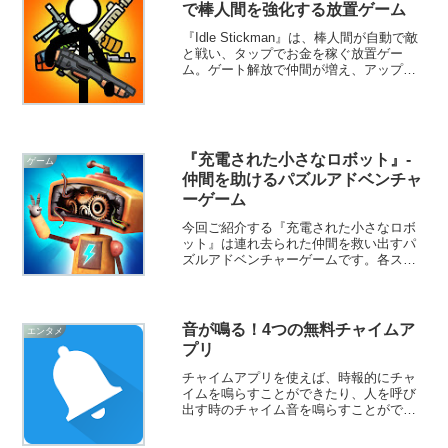
で棒人間を強化する放置ゲーム
『Idle Stickman』は、棒人間が自動で敵
と戦い、タップでお金を稼ぐ放置ゲー
ム。ゲート解放で仲間が増え、アップグ
レードやプレステージで火力がインフレ
的に成長。ボス戦やオフライン報酬も楽
しめます。
『充電された小さなロボット』-
ゲーム
仲間を助けるパズルアドベンチャ
ーゲーム
今回ご紹介する『充電された小さなロボ
ット』は連れ去られた仲間を救い出すパ
ズルアドベンチャーゲームです。各ステ
ージに仕掛けられた謎を解きながら悪党
に連れ去られた仲間を救出することを目
指します。
音が鳴る！4つの無料チャイムア
エンタメ
プリ
チャイムアプリを使えば、時報的にチャ
イムを鳴らすことができたり、人を呼び
出す時のチャイム音を鳴らすことができ
ます。様々な用途でチャイムを活用して
みましょう！そこで今回は無料のおすす