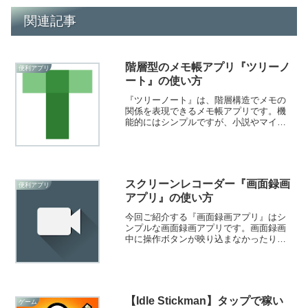
関連記事
階層型のメモ帳アプリ『ツリーノ
便利アプリ
ート』の使い方
『ツリーノート』は、階層構造でメモの
関係を表現できるメモ帳アプリです。機
能的にはシンプルですが、小説やマイン
ドマップの作成、単語帳のような使い方
もできるなど、汎用性の高いアプリにな
っていますよ！
スクリーンレコーダー『画面録画
便利アプリ
アプリ』の使い方
今回ご紹介する『画面録画アプリ』はシ
ンプルな画面録画アプリです。画面録画
中に操作ボタンが映り込まなかったり、
スマホを振るだけで録画を停止できるの
が特徴的です。
【Idle Stickman】タップで稼い
ゲーム