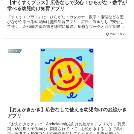
【すくすくプラス】広告なしで安心！ひらがな・数字が
学べる幼児向け知育アプリ
『すくすくプラス』は、ひらがな・カタカナ・数字・推理などを遊
びながら学べる幼児向け無料知育アプリ。広告・課金なしで安心し
て使え、2〜6歳の読み書き練習に最適。多彩なワークと時間制限機
能で家庭学習にもぴったりです。
2023.10.23
エンタメ
【おえかきかき】広告なしで使える幼児向けのお絵かき
アプリ
『おえかきかき』は、Androidの幼児向けお絵かきアプリです。乳児
期・幼児期の子供向けに開発されていて、お絵かきすることで集中
力・思考力・想像力などの発達を促してくれます。広告が無いた