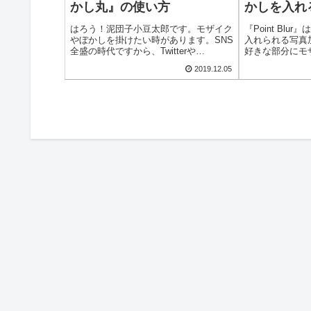
かし丸』の使い方
かしを入れ
はろう！泥団子小豆太郎です。モザイク
『Point Bl
やぼかしを掛けたい時があります。SNS
入れられる写真
全盛の時代ですから、Twitterや
好きな部分にモ
Instagramなどに写真をアップする機会
きます。顔や目
2019.12.05
が多いですよね。しかし、許可なく友達
ンバープレート
の顔が写った写真を上げたり、個人情報
などに使えます
がバレるような...