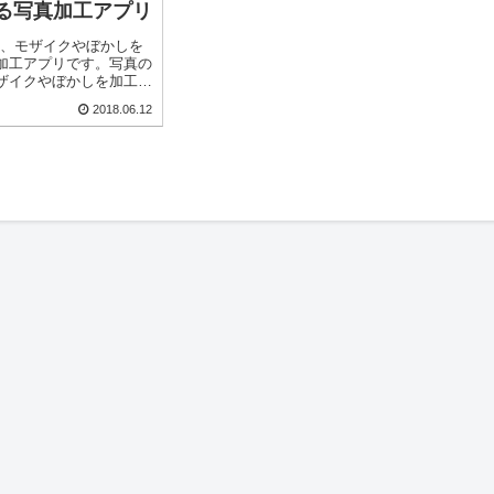
る写真加工アプリ
ur』は、モザイクやぼかしを
加工アプリです。写真の
ザイクやぼかしを加工で
を隠したい時、背景やナ
2018.06.12
にモザイクを入れたい時
よ！