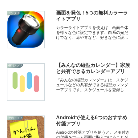
コンに使って体重を管理することができ
ます。推しと一緒にダイエットをしてい
る気分が味わえますよ！
画面を発色！5つの無料カラーラ
エンタメ
イトアプリ
カラーライトアプリを使えば、画面全体
を様々な色に設定できます。白系の光だ
けでなく、赤や青など、好きな色に設定
して楽しむことができますよ！そこで今
回は無料のおすすめカラーライトアプリ
をご紹介いたします。
【みんなの縦型カレンダー】家族
便利アプリ
と共有できるカレンダーアプリ
『みんなの縦型カレンダー』は、スケジ
ュールなどの共有ができる縦型カレンダ
ーアプリです。スケジュールを登録した
カレンダーを家族や友達と共有できま
す。思い出を記録したり、メッセージの
やり取りもできますよ！
Androidで使える6つのおすすめ
便利アプリ
付箋アプリ
Androidの付箋アプリを使うと、メモ付き
の付箋をホーム画面に貼りつけることが