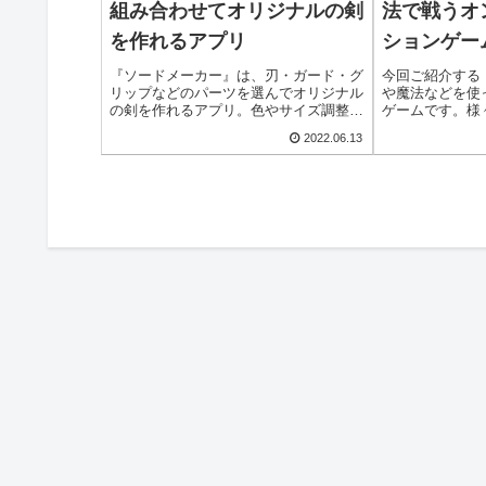
組み合わせてオリジナルの剣
法で戦うオ
を作れるアプリ
ションゲー
『ソードメーカー』は、刃・ガード・グ
今回ご紹介する『C
リップなどのパーツを選んでオリジナル
や魔法などを使
の剣を作れるアプリ。色やサイズ調整、
ゲームです。様
飾り付け、背景変更も可能で、自由度の
ものを選んでキ
2022.06.13
高い武器デザインが楽しめます。
上げたり、装備
す。中世ファン
めますよ！