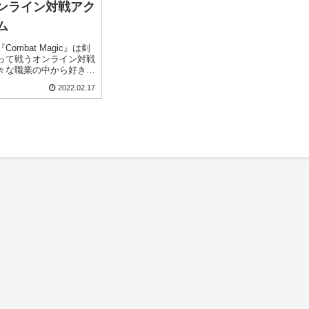
ンライン対戦アク
ム
ombat Magic』は剣
って戦うオンライン対戦
々な職業の中から好きな
ャラを作成し、レベルを
2022.02.17
を整えて強化していきま
タジー風の世界でやり込