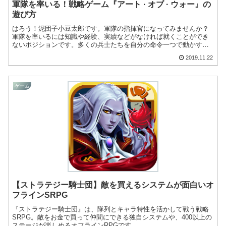
軍隊を率いる！戦略ゲーム『アート · オブ · ウォー』の
遊び方
はろう！泥団子小豆太郎です。軍隊の指揮官になってみませんか？
軍隊を率いるには知識や経験、実績などがなければ就くことができ
ないポジションです。多くの兵士たちを自分の命令一つで動かすの
って憧れますよね。そんな時はゲームの中で指揮を執ってみまし
2019.11.22
ょ...
ゲーム
【ストラテジー騎士団】敵を買えるシステムが面白いオ
フラインSRPG
『ストラテジー騎士団』は、隊列とキャラ特性を活かして戦う戦略
SRPG。敵をお金で買って仲間にできる独自システムや、400以上の
ステージが楽しめるオフラインRPGです。