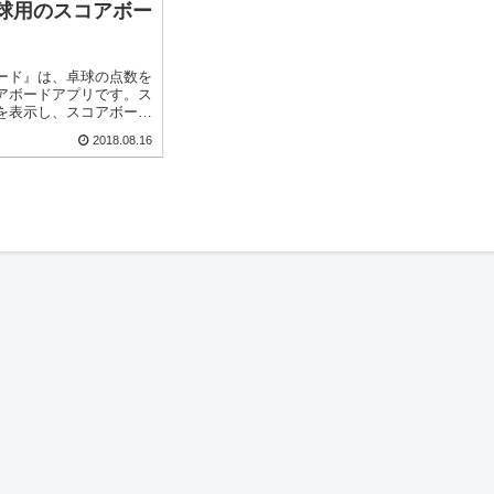
球用のスコアボー
ード』は、卓球の点数を
アボードアプリです。ス
を表示し、スコアボード
す。プレイヤーが点数を
2018.08.16
が無くなるので、試合に
！