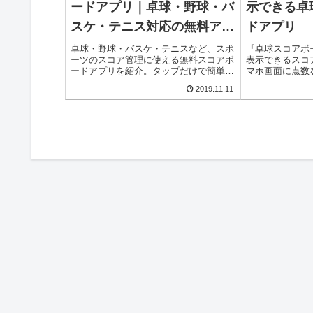
ードアプリ｜卓球・野球・バ
示できる卓
スケ・テニス対応の無料アプ
ドアプリ
リまとめ
卓球・野球・バスケ・テニスなど、スポ
『卓球スコアボ
ーツのスコア管理に使える無料スコアボ
表示できるスコ
ードアプリを紹介。タップだけで簡単入
マホ画面に点数
力でき、練習や遊びでも本格的に使えま
代わりに使えま
2019.11.11
す。
覚えておく必要
集中できますよ