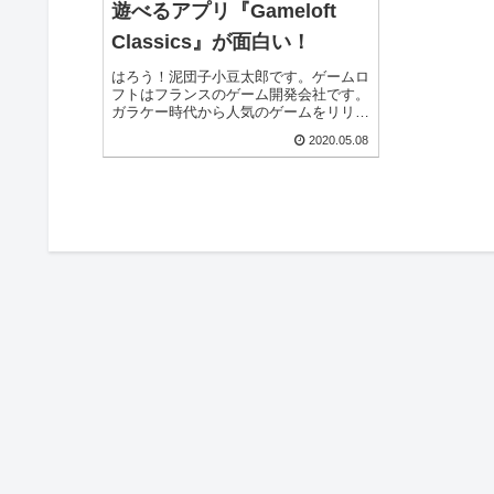
遊べるアプリ『Gameloft
Classics』が面白い！
はろう！泥団子小豆太郎です。ゲームロ
フトはフランスのゲーム開発会社です。
ガラケー時代から人気のゲームをリリー
スしていたゲームロフトはスマホゲーム
2020.05.08
でも人気を獲得しています。『ギャング
スター』シリーズや『モダンコンバッ
ト』シリーズ、『アスファル...