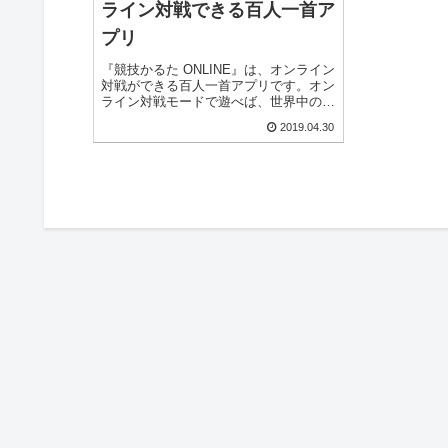
ライン対戦できる百人一首ア
プリ
『競技かるた ONLINE』は、オンライン
対戦ができる百人一首アプリです。オン
ライン対戦モードで遊べば、世界中のプ
レイヤーとリアルタイムで戦うことがで
2019.04.30
きます。スマホ画面でも遊びやすいです
よ！