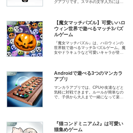
グアプリです。スマホの文字入力には欠
かせないフリック入力の練習ができま
す。日本語だけでなく、英語や数字の入
力練習もできますよ！
【魔女マッチパズル】可愛いハロ
ゲーム
ウィン世界で遊べるマッチ3パズ
ルゲーム
『魔女マッチパズル』は、ハロウィンの
世界観で遊べるマッチ3パズルゲーム。魔
女やドラキュラなど可愛いキャラが登場
し、スペシャルキャンディーや多彩な目
標で飽きずに楽しめます。
Androidで遊べる3つのマンカラ
ゲーム
アプリ
マンカラアプリでは、CPUや友達などと
気軽に対戦できます。ルールが簡単なの
で、子供から大人まで一緒になって楽し
むことができますよ！そこで今回は無料
のおすすめマンカラアプリをご紹介いた
します。
『猫コンドミニアム2』は可愛い
ゲーム
猫集めゲーム