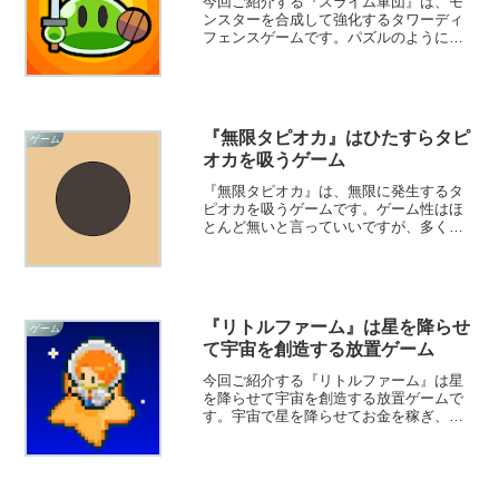
今回ご紹介する『スライム軍団』は、モ
ンスターを合成して強化するタワーディ
フェンスゲームです。パズルのようにモ
ンスターを合成していき、迫り来る敵と
戦います。戦略的に楽しめますよ！
『無限タピオカ』はひたすらタピ
ゲーム
オカを吸うゲーム
『無限タピオカ』は、無限に発生するタ
ピオカを吸うゲームです。ゲーム性はほ
とんど無いと言っていいですが、多くの
タピオカを一気に吸える気持ち良さが味
わえます。ストレス発散したい時などに
遊べますよ！
『リトルファーム』は星を降らせ
ゲーム
て宇宙を創造する放置ゲーム
今回ご紹介する『リトルファーム』は星
を降らせて宇宙を創造する放置ゲームで
す。宇宙で星を降らせてお金を稼ぎ、宇
宙船の設備をレベルアップしたりアップ
グレードしていきます。放置するだけで
ガンガンお金が貯まっていきますよ！