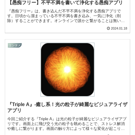
【愚痴フリー】不平不満を書いて浄化する愚痴アプリ
『愚痴フリー』は、書き込んだ不平不満を浄化する愚痴アプリで
す。日頃から溜まっている不平不満を書き込み、一気に浄化（削
除）することができます。オンラインで誰かと繋がることは無いの
で、一人で愚痴を吐き出せますよ！
2024.01.18
エンタメ
『Triple A』-癒し系！光の粒子が綺麗なビジュアライザ
アプリ
今回ご紹介する『Triple A』は光の粒子が綺麗なビジュアライザアプ
リです。画面上に飛び交う光の粒子を眺めることで、ストレス解消
や癒しに繋がります。画面の触り方によって様々な変化が起こりま
すよ！