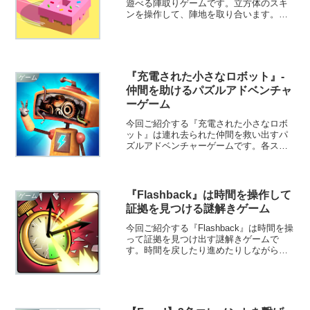
遊べる陣取りゲームです。立方体のスキ
ンを操作して、陣地を取り合います。指
一本で操作できるので、どんな体勢でも
プレイ可能です。遊び方さえ理解すれ
ば、すぐに楽しめます！
『充電された小さなロボット』-
ゲーム
仲間を助けるパズルアドベンチャ
ーゲーム
今回ご紹介する『充電された小さなロボ
ット』は連れ去られた仲間を救い出すパ
ズルアドベンチャーゲームです。各ステ
ージに仕掛けられた謎を解きながら悪党
に連れ去られた仲間を救出することを目
指します。
『Flashback』は時間を操作して
ゲーム
証拠を見つける謎解きゲーム
今回ご紹介する『Flashback』は時間を操
って証拠を見つけ出す謎解きゲームで
す。時間を戻したり進めたりしながら、
事件や事故などの証拠を見つけることを
目指します。刑事や探偵になって捜査し
ている気分が味わえますよ！