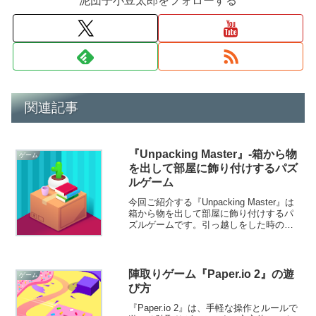
泥団子小豆太郎をフォローする
関連記事
『Unpacking Master』-箱から物
ゲーム
を出して部屋に飾り付けするパズ
ルゲーム
今回ご紹介する『Unpacking Master』は
箱から物を出して部屋に飾り付けするパ
ズルゲームです。引っ越しをした時のよ
うに、段ボールから物を出して部屋に飾
り付けをしていきます。単純な作業に没
頭し、リラックスしながら楽しむことが
できますよ！
陣取りゲーム『Paper.io 2』の遊
ゲーム
び方
『Paper.io 2』は、手軽な操作とルールで