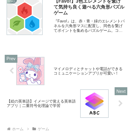
【Favo!】3色エレメントを繋げ
ゲーム
て気持ち良く遊べる六角形パズル
ゲーム
『Favo!』は、赤・青・緑のエレメントパ
ネルを六角形マスに配置し、同色を繋げ
てポイントを集めるパズルゲーム。コン
ボやまとめパネルで気持ち良くスコアを
伸ばせ、制限時間なしでじっくり遊べる
中毒性の高い作品です。
マイメロディとチャットや電話ができる
コミュニケーションアプリが可愛い！
【絵の英単語】イメージで覚える英単語
アプリ｜二重符号化理論で学習
ホーム
ゲーム