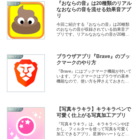
『おならの音』は20種類のリアル
エンタメ
なおならの音を流せる効果音アプ
リ
今回ご紹介する『おならの音』は20種類
のおならの音が収録されている効果音ア
プリです。リアルなおならの音が20種類
も収録されていて、音を再生して楽しん
だり、イタズラ目的に使うことができま
す。笑いたい時にもうってつけですよ！
ブラウザアプリ『Brave』のブッ
便利アプリ
クマークのやり方
『Brave』にはブックマーク機能が付いて
います。ブックマークはブラウザの基本
機能なので、使い方を押さえておきたい
ですね。ブックマークをインポート/エク
スポートすることもできますよ！そこで
今回は、『Brave』のブックマークのやり
方をご紹介いたします。
【写真キラキラ】キラキラペンで
便利アプリ
可愛く仕上がる写真加工アプリ
『写真キラキラ』は、キラキラペンやぼ
かし、フィルターを使って写真を可愛く
加工できるアプリ。星屑やハートなど多
彩なペンが揃い、SNS映えする写真が簡