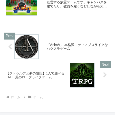
経営する放置ゲームです。キャンパスを
建てたり、教員を雇うなどしながら大学
を大きく発展させていきます。放置ゲー
ムなので、時間が少し空いた時でも楽し
めますよ！
『AnimA』-本格派！ディアブロライクな
ハクスラゲーム
【クトゥルフと夢の階段】1人で遊べる
TRPG風のローグライクゲーム
ホーム
ゲーム