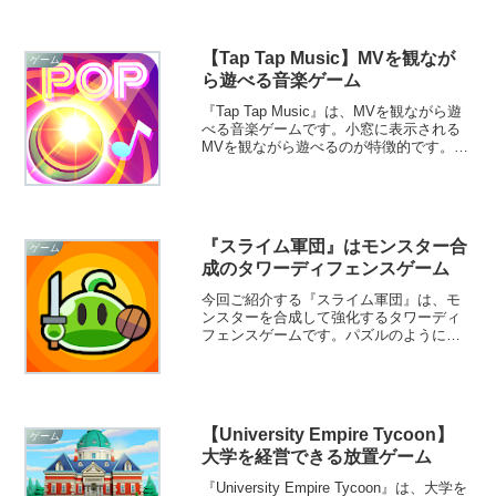
しめますよ！
【Tap Tap Music】MVを観なが
ゲーム
ら遊べる音楽ゲーム
『Tap Tap Music』は、MVを観ながら遊
べる音楽ゲームです。小窓に表示される
MVを観ながら遊べるのが特徴的です。ポ
ップやロック、ゲームやアニメなどの音
楽で楽しめますよ！
『スライム軍団』はモンスター合
ゲーム
成のタワーディフェンスゲーム
今回ご紹介する『スライム軍団』は、モ
ンスターを合成して強化するタワーディ
フェンスゲームです。パズルのようにモ
ンスターを合成していき、迫り来る敵と
戦います。戦略的に楽しめますよ！
【University Empire Tycoon】
ゲーム
大学を経営できる放置ゲーム
『University Empire Tycoon』は、大学を