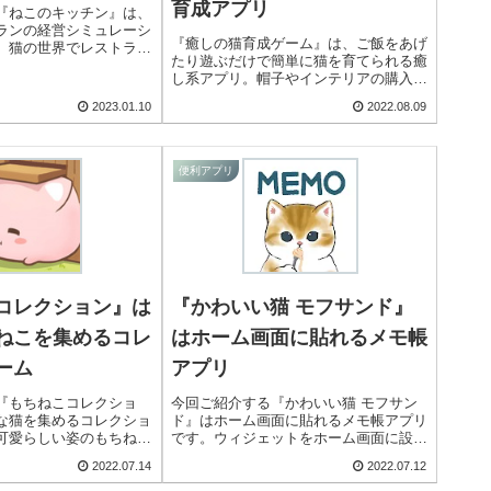
育成アプリ
『ねこのキッチン』は、
ランの経営シミュレーシ
『癒しの猫育成ゲーム』は、ご飯をあげ
。猫の世界でレストラン
たり遊ぶだけで簡単に猫を育てられる癒
を拡大していくことを目
し系アプリ。帽子やインテリアの購入、
な種類のレストランを経
多頭飼いなど可愛い要素が満載です。
2023.01.10
2022.08.09
便利アプリ
コレクション』は
『かわいい猫 モフサンド』
ねこを集めるコレ
はホーム画面に貼れるメモ帳
ーム
アプリ
『もちねこコレクショ
今回ご紹介する『かわいい猫 モフサン
な猫を集めるコレクショ
ド』はホーム画面に貼れるメモ帳アプリ
可愛らしい姿のもちねこ
です。ウィジェットをホーム画面に設置
、様々な種類のもちねこ
し、自由にメモを入力して表示させるこ
2022.07.14
2022.07.12
目指します。簡単操作
とができます。可愛い猫のイラストや、
遊ぶことができますよ！
様々な種類の付箋デザインが使えます