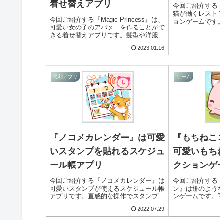
着せ替えアプリ
今回ご紹介する
猫が働くレスト
今回ご紹介する『Magic Princess』は、
ョンゲームです
可愛い女の子のアバターを作ることがで
を経営し、事業
きる着せ替えアプリです。髪型や洋服、
指します。様々
アクセサリーなどのアイテムを着せ替
営できますよ！
2023.01.16
え、女の子のアバターを作っていきま
す。可愛いアイテムが揃っていますよ！
便利アプリ
ゲーム
『ノコメカレンダー』は可愛
『もちねこ
いスタンプを貼れるスケジュ
可愛いもち
ール帳アプリ
クションゲ
今回ご紹介する『ノコメカレンダー』は
今回ご紹介する
可愛いスタンプが使えるスケジュール帳
ン』は餅のよう
アプリです。直感的な操作でスタンプを
ンゲームです。
貼ってスケジューリングすることができ
を成長させたり
2022.07.29
ます。ToDo機能や検索機能など、便利
を集めることを
な機能も付いていますよ！
で、隙間時間に