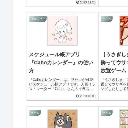
2023.11.20
ムや文字色変更などカスタムも充実して
す。簡単な操作
います。
送って視聴者の
ますよ！
便利アプリ
ゲーム
スケジュール帳アプリ
【うさぎし
『Cahoカレンダー』の使い
飾ってウサ
方
放置ゲーム
『Cahoカレンダー』は、見た目が可愛
『うさぎしま』
いスケジュール帳アプリです。人気イラ
置してウサギを
ストレーター「Caho」さんのイラスト
ングしたりして
が使われているのが特徴的です。スケジ
ーム。デコレー
2023.10.09
ュール帳の機能も使いやすいので、可愛
タマイズでき、
いスケジュール帳アプリを使いたい人に
さもアップ。隙
ピッタリですよ！
ゲーム
ゲーム