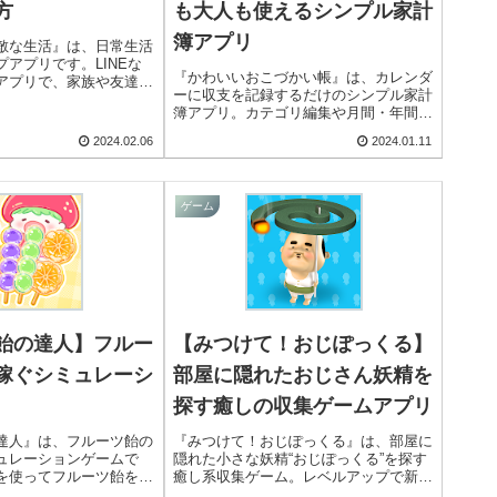
方
も大人も使えるシンプル家計
簿アプリ
敵な生活』は、日常生活
アプリです。LINEな
『かわいいおこづかい帳』は、カレンダ
アプリで、家族や友達に
ーに収支を記録するだけのシンプル家計
を送りたい時に使えま
簿アプリ。カテゴリ編集や月間・年間レ
した優しい絵柄のスタン
ポートも見やすく、子供のお小遣い帳か
すよ！
2024.02.06
2024.01.11
ら大人の簡易家計簿まで幅広く使えま
す。
ゲーム
飴の達人】フルー
【みつけて！おじぽっくる】
稼ぐシミュレーシ
部屋に隠れたおじさん妖精を
探す癒しの収集ゲームアプリ
達人』は、フルーツ飴の
『みつけて！おじぽっくる』は、部屋に
ュレーションゲームで
隠れた小さな妖精“おじぽっくる”を探す
を使ってフルーツ飴を作
癒し系収集ゲーム。レベルアップで新種
様子を配信して稼ぎま
が登場し、図鑑コンプリートも楽しめま