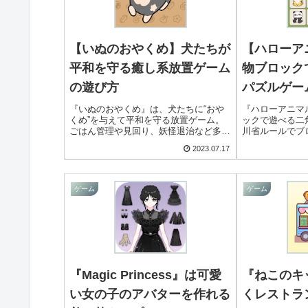
【いぬのおやくめ】犬たちが
【ハローア
平和を守る癒し系放置ゲーム
物ブロック
の遊び方
パズルゲー
『いぬのおやくめ』は、犬たちに“おや
『ハローアニマ
くめ”を与えて平和を守る放置ゲーム。
ックで遊べる二
ごはん管理や見回り、妖怪退治など多彩
川省ルールでブ
な要素が楽しめ、癒しとやり込みが両立
内のクリアを目
2023.07.17
した作品です。
ズルです。
ゲーム
ゲーム
『Magic Princess』は可愛
『ねこのキ
い女の子のアバターを作れる
くレストラ