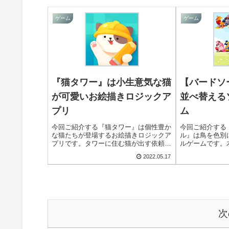
ゲーム
ゲーム
『猫タワー』は小生意気な猫
【バードソ
が可愛いお絵描きロジックア
並べ替える
プリ
ム
今回ご紹介する『猫タワー』は個性豊か
今回ご紹介する
な猫たちが登場するお絵描きロジックア
ル』は鳥を色別
プリです。タワーに住む猫が出す依頼に
ルゲームです。
応えていきます。様々なお絵かきロジッ
の鳥を、色別に
2022.05.17
クの問題で遊ぶことができますよ！
ます。適度に頭
とができますよ
次