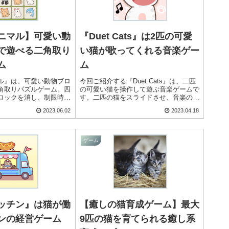
ニマル】可愛い動
『Duet Cats』は2匹の可愛
で遊べる二角取り
い猫が歌ってくれる音楽ゲー
ム
ム
ル』は、可愛い動物ブロ
今回ご紹介する『Duet Cats』は、二匹
角取りパズルゲーム。四
の可愛い猫を操作して遊ぶ音楽ゲームで
ロックを消し、制限時間
す。二匹の猫をスライドさせ、音楽のリ
指すシンプルで楽しいパ
ズムに合わせて落ちてくる食べ物を食べ
2023.06.02
2023.04.18
させていきます。猫の鳴き声で歌ってく
れるのが可愛いですよ！
ゲーム
ッチン』は猫が働
【癒しの猫育成ゲーム】最大
ンの経営ゲーム
9匹の猫を育てられる癒し系