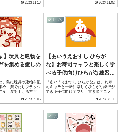
2023.11.13
2023.11.02
で遊べたり、チャットを
す。
反応を楽しむこともでき
便利アプリ
ま】玩具と建物を
【あいうえおすし ひらが
ギを集める癒しの
な】お寿司キャラと楽しく学
べる子供向けひらがな練習ア
プリ
は、島に玩具や建物を配
『あいうえおすし ひらがな』は、お寿
集め、撫でたりブラッシ
司キャラと一緒に楽しくひらがな練習が
仲良し度を上げる放置ゲ
できる子供向けアプリ。書き順アニメや
ションで島を自由にカス
なぞり書きで学べ、寿司ネタ・ペン・ア
2023.09.05
2023.08.11
新エリアの解放で賑やか
クセサリー集めの要素も充実。50音表や
間時間に癒されます。
ひらがなノートで成長を確認できます。
ゲーム