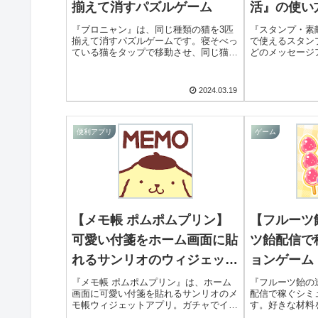
揃えて消すパズルゲーム
活』の使い
『ブロニャン』は、同じ種類の猫を3匹
『スタンプ・素
揃えて消すパズルゲームです。寝そべっ
で使えるスタンプ
ている猫をタップで移動させ、同じ猫を
どのメッセージ
3匹揃えて消していきます。運要素もあ
向けてスタンプ
りますが、適度に頭を使って楽しめます
す。ほのぼのと
よ！
プが揃っていま
2024.03.19
便利アプリ
ゲーム
【メモ帳 ポムポムプリン】
【フルーツ
可愛い付箋をホーム画面に貼
ツ飴配信で
れるサンリオのウィジェット
ョンゲーム
アプリ
『メモ帳 ポムポムプリン』は、ホーム
『フルーツ飴の
画面に可愛い付箋を貼れるサンリオのメ
配信で稼ぐシミ
モ帳ウィジェットアプリ。ガチャでイラ
す。好きな材料
ストや付箋デザインを集められ、アラー
り、食べている