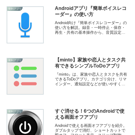
Androidアプリ『簡単ボイスレコ
便利アプリ
ーダー』の使い方
Android向け『簡単ボイスレコーダー』の
使い方を解説。録音・一時停止・保存・
再生・共有の基本操作から、音質設定や
保存先フォルダまで詳しく紹介。授業・
会議・演奏・ボイスメモなど高音質で手
軽に録音できます。
【minto】家族や恋人とタスク共
便利アプリ
有できるシンプルToDoアプリ
『minto』は、家族や恋人とタスクを共有
できるToDoアプリ。カテゴリ分け、リマ
インダー、通知設定などが使いやすく、
シンプルなUIで誰でも扱いやすい共有タ
スク管理アプリです。
すぐ消せる！6つのAndroidで使
便利アプリ
える画面オフアプリ
Androidで使える画面オフアプリを紹介。
ダブルタップで消灯、ショートカットで