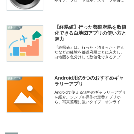
即オフ、フロート表示、スリープ制御、
暗転など多彩な方法で物理ボタン不要の
画面オフが可能。電源ボタン故障時や片
手操作に便利です。
【経県値】行った都道府県を数値
便利アプリ
化できる白地図アプリの使い方と
魅力
『経県値』は、行った・泊まった・住ん
だなどの経験を都道府県ごとに入力し、
白地図を色分けして数値化できるアプ
リ。6段階の経験レベルで自動計算され、
複数マップ作成も可能。自分だけの経県
値を手軽に可視化できます。
Android用の5つのおすすめギャ
便利アプリ
ラリーアプリ
Androidで使える無料のギャラリーアプリ
を紹介。シンプル操作の定番アプリか
ら、写真整理に強いタイプ、オンライン
バックアップ対応、写真を隠せるセキュ
リティ重視のアプリまで幅広く比較。標
準ギャラリーに不満がある人の乗り換え
に最適です。