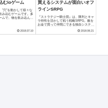
込むioゲーム
買えるシステムが面白いオフ
ラインSRPG
は、”穴”を動かして様々な
飲み込むゲームです。多
『ストラテジー騎士団』は、隊列とキャ
ームで、物を飲み込んで
ラ特性を活かして戦う戦略SRPG。敵を
り、他のプレイヤーの穴
お金で買って仲間にできる独自システム
ら、1位になることを目
や、400以上のステージが楽しめるオフ
相手はCPUですが、白熱
2018.07.10
2018.06.21
ラインRPGです。
しめますよ！