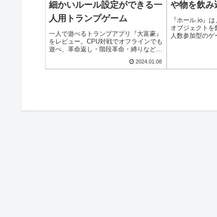
細かいルール設定ができる一
や物を飲み
人用トランプゲーム
『ホール.io』
オブジェクトを
一人で遊べるトランプアプリ『大富豪』
人数参加型のゲ
をレビュー。CPU対戦でオフラインでも
穴を大きくした
遊べ、革命返し・階段革命・縛りなど細
を飲み込みなが
かいルール設定が可能。ローカルルール
指します。対戦
2024.01.08
を再現して大富豪を楽しみたい人に最適
したバトルが楽
なトランプゲームです。