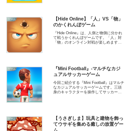
とで、楽しみながら都道府県を覚えるこ
とができます。子供の好奇心をくすぐる
要素も充実していますよ！
【Hide Online】「人」VS「物」
ゲーム
のかくれんぼゲーム
『Hide Online』は、人側と物側に分かれ
て戦うかくれんぼゲームです。「人」対
「物」のオンライン対戦が楽しめます。
かくれんぼとアクションシューティング
（TPS）の要素が混ざっているので、子
供の頃に遊んだかくれんぼとは違った楽
しさが味わえますよ！
『Mini Football』-マルチなカジ
ゲーム
ュアルサッカーゲーム
今回ご紹介する『Mini Football』はマルチ
なカジュアルサッカーゲームです。三頭
身のキャラクターを操作してサッカーの
試合を行います。操作も簡単で手軽にサ
ッカーの楽しさを味わえますよ！
【うさぎしま】玩具と建物を飾っ
ゲーム
てウサギを集める癒しの放置ゲー
ム