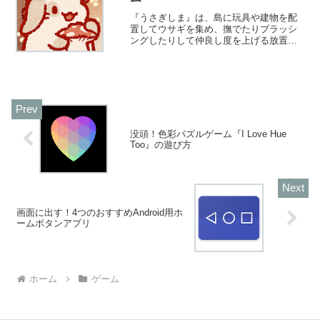
『うさぎしま』は、島に玩具や建物を配
置してウサギを集め、撫でたりブラッシ
ングしたりして仲良し度を上げる放置ゲ
ーム。デコレーションで島を自由にカス
タマイズでき、新エリアの解放で賑やか
さもアップ。隙間時間に癒されます。
没頭！色彩パズルゲーム『I Love Hue
Too』の遊び方
画面に出す！4つのおすすめAndroid用ホ
ームボタンアプリ
ホーム
ゲーム